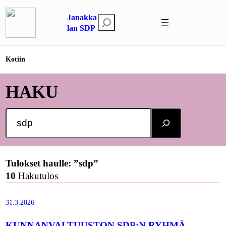
Siirry
Janakka
sisältöön
E
lan SDP
t
s
Kotiin
i
HAKU
Search
Tulokset haulle: ”sdp”
10
Hakutulos
31.3.2026
KUNNANVALTUUSTON SDP:N RYHMÄ