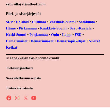
satu.silta(at)outlook.com
Piiri- ja sisarjärjestöt
SDP
•
Helsinki
•
Uusimaa
•
Varsinais-Suomi
•
Satakunta
•
Häme
•
Pirkanmaa
•
Kaakkois-Suomi
•
Savo-Karjala
•
Keski-Suomi
•
Pohjanmaa
•
Oulu
•
Lappi
•
FSD
•
Demarinaiset
•
Demarinuoret
•
Demariopiskelijat
•
Nuoret
Kotkat
© Janakkalan Sosialidemokraatit
Tietosuojaseloste
Saavutettavuusseloste
Tietoa sivustosta
Facebook
Instagram
X
YouTube