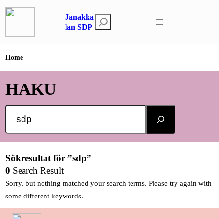
Hoppa
Janakka
till
S
lan SDP
innehåll
ö
k
Home
HAKU
Search
Sökresultat för ”sdp”
0
Search Result
Sorry, but nothing matched your search terms. Please try again with
some different keywords.