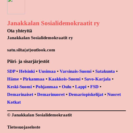
Janakkalan Sosialidemokraatit ry
Ota yhteyttä
Janakkalan Sosialidemokraatit ry
satu.silta(at)outlook.com
Piiri- ja sisarjärjestöt
SDP
•
Helsinki
•
Uusimaa
•
Varsinais-Suomi
•
Satakunta
•
Häme
•
Pirkanmaa
•
Kaakkois-Suomi
•
Savo-Karjala
•
Keski-Suomi
•
Pohjanmaa
•
Oulu
•
Lappi
•
FSD
•
Demarinaiset
•
Demarinuoret
•
Demariopiskelijat
•
Nuoret
Kotkat
© Janakkalan Sosialidemokraatit
Tietosuojaseloste