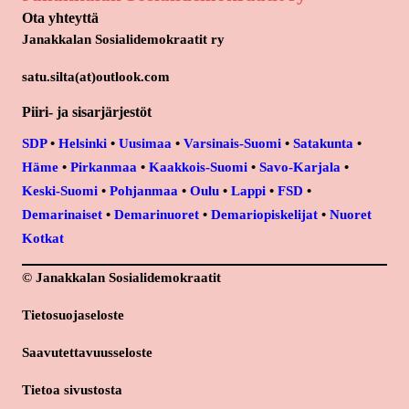
Ota yhteyttä
Janakkalan Sosialidemokraatit ry
satu.silta(at)outlook.com
Piiri- ja sisarjärjestöt
SDP
•
Helsinki
•
Uusimaa
•
Varsinais-Suomi
•
Satakunta
•
Häme
•
Pirkanmaa
•
Kaakkois-Suomi
•
Savo-Karjala
•
Keski-Suomi
•
Pohjanmaa
•
Oulu
•
Lappi
•
FSD
•
Demarinaiset
•
Demarinuoret
•
Demariopiskelijat
•
Nuoret
Kotkat
© Janakkalan Sosialidemokraatit
Tietosuojaseloste
Saavutettavuusseloste
Tietoa sivustosta