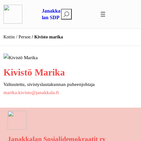
Siirry
Janakka
sisältöön
E
lan SDP
t
s
Kotiin
Person
Kivisto marika
i
Kivistö Marika
Valtuutettu, sivistyslautakunnan puheenjohtaja
marika.kivisto@janakkala.fi
Janakkalan Sosialidemokraatit ry