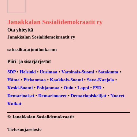
Janakkalan Sosialidemokraatit ry
Ota yhteyttä
Janakkalan Sosialidemokraatit ry
satu.silta(at)outlook.com
Piiri- ja sisarjärjestöt
SDP
•
Helsinki
•
Uusimaa
•
Varsinais-Suomi
•
Satakunta
•
Häme
•
Pirkanmaa
•
Kaakkois-Suomi
•
Savo-Karjala
•
Keski-Suomi
•
Pohjanmaa
•
Oulu
•
Lappi
•
FSD
•
Demarinaiset
•
Demarinuoret
•
Demariopiskelijat
•
Nuoret
Kotkat
© Janakkalan Sosialidemokraatit
Tietosuojaseloste