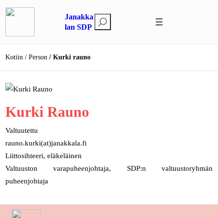
Siirry
Janakka
sisältöön
E
lan SDP
t
s
Kotiin
Person
Kurki rauno
i
Kurki Rauno
Valtuutettu
rauno.kurki(at)janakkala.fi
Liittosihteeri, eläkeläinen
Valtuuston varapuheenjohtaja, SDP:n valtuustoryhmän
puheenjohtaja