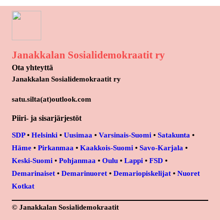
c
n
s
e
k
t
b
e
a
o
d
g
Janakkalan Sosialidemokraatit ry
o
I
r
Ota yhteyttä
k
n
a
Janakkalan Sosialidemokraatit ry
m
satu.silta(at)outlook.com
Piiri- ja sisarjärjestöt
SDP
•
Helsinki
•
Uusimaa
•
Varsinais-Suomi
•
Satakunta
•
Häme
•
Pirkanmaa
•
Kaakkois-Suomi
•
Savo-Karjala
•
Keski-Suomi
•
Pohjanmaa
•
Oulu
•
Lappi
•
FSD
•
Demarinaiset
•
Demarinuoret
•
Demariopiskelijat
•
Nuoret
Kotkat
© Janakkalan Sosialidemokraatit