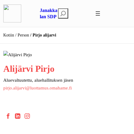
Siirry
Janakka
sisältöön
E
lan SDP
t
s
Kotiin
Person
Pirjo alijarvi
i
Alijärvi Pirjo
Aluevaltuutettu, aluehallituksen jäsen
pirjo.alijarvi@luottamus.omahame.fi
F
L
I
a
i
n