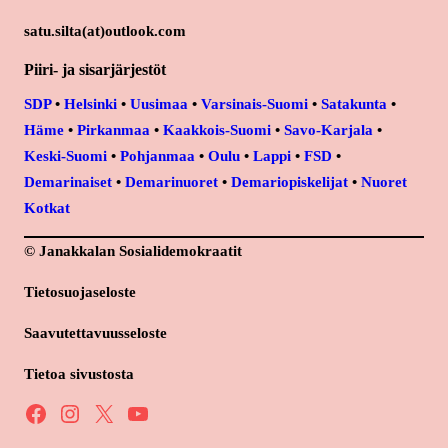
satu.silta(at)outlook.com
Piiri- ja sisarjärjestöt
SDP
•
Helsinki
•
Uusimaa
•
Varsinais-Suomi
•
Satakunta
•
Häme
•
Pirkanmaa
•
Kaakkois-Suomi
•
Savo-Karjala
•
Keski-Suomi
•
Pohjanmaa
•
Oulu
•
Lappi
•
FSD
•
Demarinaiset
•
Demarinuoret
•
Demariopiskelijat
•
Nuoret
Kotkat
© Janakkalan Sosialidemokraatit
Tietosuojaseloste
Saavutettavuusseloste
Tietoa sivustosta
Facebook
Instagram
X
YouTube