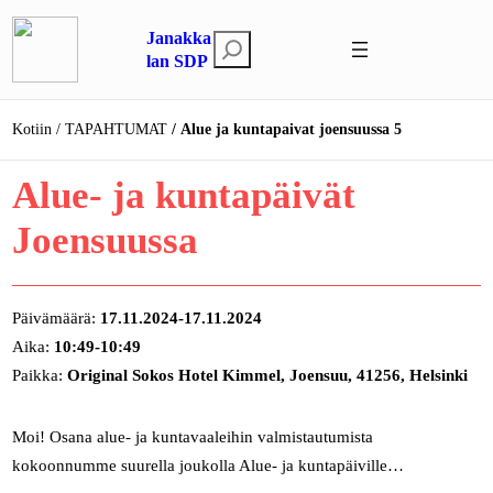
Siirry
Janakka
sisältöön
E
lan SDP
t
s
Kotiin
TAPAHTUMAT
Alue ja kuntapaivat joensuussa 5
i
Alue- ja kuntapäivät
Joensuussa
Päivämäärä:
17.11.2024-17.11.2024
Aika:
10:49-10:49
Paikka:
Original Sokos Hotel Kimmel, Joensuu, 41256, Helsinki
Moi! Osana alue- ja kuntavaaleihin valmistautumista
kokoonnumme suurella joukolla Alue- ja kuntapäiville…