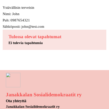
Ystävällisin terveisin
Nimi: John
Puh: 0987654321
Sähköposti: john@test.com
Tulossa olevat tapahtumat
Ei tulevia tapahtumia
Janakkalan Sosialidemokraatit ry
Ota yhteyttä
Janakkalan Sosialidemokraatit ry