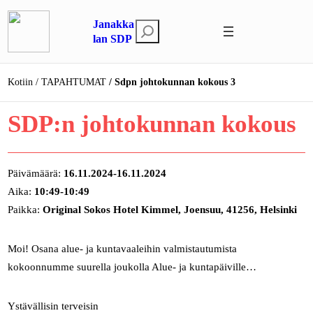
Siirry
Janakka
sisältöön
E
lan SDP
t
s
Kotiin
TAPAHTUMAT
Sdpn johtokunnan kokous 3
i
SDP:n johtokunnan kokous
Päivämäärä:
16.11.2024-16.11.2024
Aika:
10:49-10:49
Paikka:
Original Sokos Hotel Kimmel, Joensuu, 41256, Helsinki
Moi! Osana alue- ja kuntavaaleihin valmistautumista
kokoonnumme suurella joukolla Alue- ja kuntapäiville…
Ystävällisin terveisin