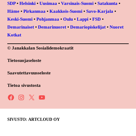
SDP
•
Helsinki
•
Uusimaa
•
Varsinais-Suomi
•
Satakunta
•
Häme
•
Pirkanmaa
•
Kaakkois-Suomi
•
Savo-Karjala
•
Keski-Suomi
•
Pohjanmaa
•
Oulu
•
Lappi
•
FSD
•
Demarinaiset
•
Demarinuoret
•
Demariopiskelijat
•
Nuoret
Kotkat
© Janakkalan Sosialidemokraatit
Tietosuojaseloste
Saavutettavuusseloste
Tietoa sivustosta
Facebook
Instagram
X
YouTube
SIVUSTO: ARTCLOUD OY