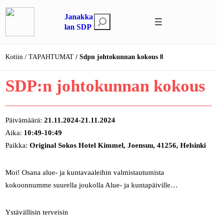
Siirry
Janakka
sisältöön
E
lan SDP
t
s
Kotiin
TAPAHTUMAT
Sdpn johtokunnan kokous 8
i
SDP:n johtokunnan kokous
Päivämäärä:
21.11.2024-21.11.2024
Aika:
10:49-10:49
Paikka:
Original Sokos Hotel Kimmel, Joensuu, 41256, Helsinki
Moi! Osana alue- ja kuntavaaleihin valmistautumista
kokoonnumme suurella joukolla Alue- ja kuntapäiville…
Ystävällisin terveisin