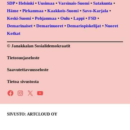
SDP
•
Helsinki
•
Uusimaa
•
Varsinais-Suomi
•
Satakunta
•
Häme
•
Pirkanmaa
•
Kaakkois-Suomi
•
Savo-Karjala
•
Keski-Suomi
•
Pohjanmaa
•
Oulu
•
Lappi
•
FSD
•
Demarinaiset
•
Demarinuoret
•
Demariopiskelijat
•
Nuoret
Kotkat
© Janakkalan Sosialidemokraatit
Tietosuojaseloste
Saavutettavuusseloste
Tietoa sivustosta
Facebook
Instagram
X
YouTube
SIVUSTO: ARTCLOUD OY