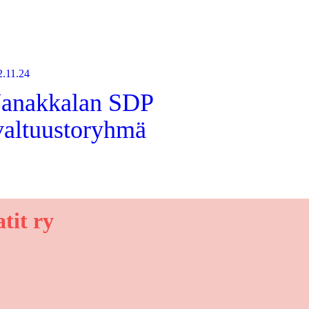
2.11.24
Janakkalan SDP
valtuustoryhmä
tit ry