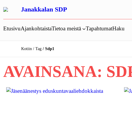
Siirry
Janakkalan SDP
sisältöön
Etusivu
Ajankohtaista
Tietoa meistä
Tapahtumat
Haku
Kotiin
Tag
Sdp1
AVAINSANA:
SD