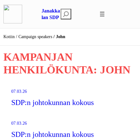
Siirry
Janakka
sisältöön
E
lan SDP
t
s
Kotiin
Campaign speakers
John
i
KAMPANJAN
HENKILÖKUNTA:
JOHN
07.03.26
SDP:n johtokunnan kokous
07.03.26
SDP:n johtokunnan kokous