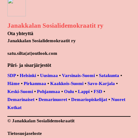
Janakkalan Sosialidemokraatit ry
Ota yhteyttä
Janakkalan Sosialidemokraatit ry
satu.silta(at)outlook.com
Piiri- ja sisarjärjestöt
SDP
•
Helsinki
•
Uusimaa
•
Varsinais-Suomi
•
Satakunta
•
Häme
•
Pirkanmaa
•
Kaakkois-Suomi
•
Savo-Karjala
•
Keski-Suomi
•
Pohjanmaa
•
Oulu
•
Lappi
•
FSD
•
Demarinaiset
•
Demarinuoret
•
Demariopiskelijat
•
Nuoret
Kotkat
© Janakkalan Sosialidemokraatit
Tietosuojaseloste